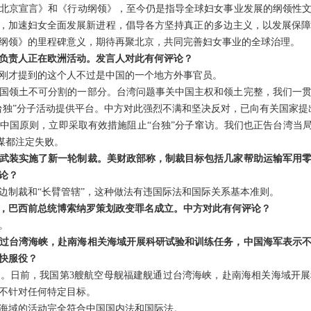
北京宣言》和《行动纲领》，至今仍是指导全球妇女事业发展的纲领性
契机，加速妇女全面发展新进程，倡导各方坚持真正的多边主义，以发展保
纲领》的里程碑意义，期待再聚北京，共同完善妇女事业的全球治理。
负责人正在欧洲活动。发言人对此有何评论？
刚才提到的这个人不过是中国的一个地方外事官员。
国领土不可分割的一部分。台湾问题事关中国主权和领土完整，我们一
台独”分子活动提供平台。中方对此强烈不满和坚决反对，已向有关国家提
中国原则，立即采取有效措施阻止“台独”分子窜访。我们也正告台湾当局
图谋都注定失败。
武装实施了新一轮制裁。美财政部称，制裁目标包括几家帮助运输军用
论？
边制裁和“长臂管辖”，这种做法有违国际法和国际关系基本准则。
，巴西前总统博索纳罗策划政变罪名成立。中方对此有何评论？
。
过台湾海峡，赴南海相关海域开展科研试验和训练任务，中国海军表示
快服役？
。日前，我国第3艘航空母舰福建舰通过台湾海峡，赴南海相关海域开
不针对任何特定目标。
海域的活动完全符合中国国内法和国际法。