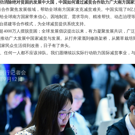
功消除绝对贫困的发展中大国，中国如何通过减贫合作助力广大南方国家
南合作聚焦发展领域，帮助全球南方国家攻克减贫难关。中国实现了8亿
标，给全球南方国家带来信心。因地制宜、需求导向、精准帮扶、动态治理
台搭建等合作模式，为全球减贫提供系统支持。
动超4000万人摆脱贫困；全球发展倡议提出以来，有力凝聚发展共识，广
推动广大发展中国家减贫与发展。从打井灌溉到修路架桥，从菌草栽培
国家民众生活得到改善，日子有了奔头。
、任何一人都不应该掉队。我们愿继续以实际行动助力国际减贫事业，