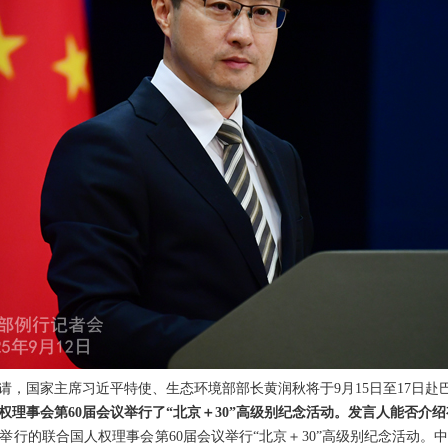
请，国家主席习近平特使、生态环境部部长黄润秋将于9月15日至17日赴
权理事会第60届会议举行了“北京＋30”高级别纪念活动。发言人能否介
举行的联合国人权理事会第60届会议举行“北京＋30”高级别纪念活动。