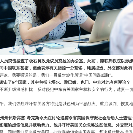
人员突击搜查了极右翼政党议员克拉的办公室。此前，德联邦议院以涉
同中国联系甚密，但他表示有关指控十分荒谬，纯属捏造。外交部对此有
评论。我要强调的是，我们一贯反对炒作所谓“中国间谍威胁”。
内袭击了6个国家，其中包括卡塔尔、黎巴嫩、也门。中方对此有何评论？
不断升级深感担忧，反对侵犯中东有关国家主权和安全的行为，谴责一
平。我们强烈呼吁有关各方特别是以色列为平息战火、重启谈判、恢复
州州长斯宾塞·考克斯今天在讨论追捕杀害美国保守派社会活动人士查理
图灌输虚假信息并鼓动暴力。他并呼吁美国民众忽略这些信息。外交部对
径。同时我们坚决反对美国一些政客动辄拿中国说事，坚决反对散布虚假