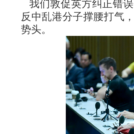
我们敦促英方纠正错误
反中乱港分子撑腰打气
势头。