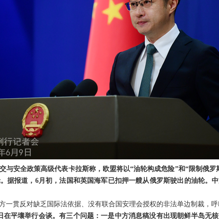
交与安全政策高级代表卡拉斯称，欧盟将以“油轮构成危险”和“限制俄罗
。据报道，6月初，法国和英国海军已扣押一艘从俄罗斯驶出的油轮。
方一贯反对缺乏国际法依据、没有联合国安理会授权的非法单边制裁，呼
日在平壤举行会谈。有三个问题：一是中方消息稿没有出现朝鲜半岛无