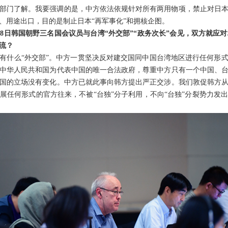
部门了解。我要强调的是，中方依法依规针对所有两用物项，禁止对日
、用途出口，目的是制止日本“再军事化”和拥核企图。
，8日韩国朝野三名国会议员与台湾“外交部”“政务次长”会见，双方就应
流？
有什么“外交部”。中方一贯坚决反对建交国同中国台湾地区进行任何形式的
中华人民共和国为代表中国的唯一合法政府，尊重中方只有一个中国、
国的立场没有变化。中方已就此事向韩方提出严正交涉。我们敦促韩方
展任何形式的官方往来，不被“台独”分子利用，不向“台独”分裂势力发