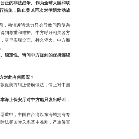
不公正的非法战争。作为全球大国和联
行措施，防止美以再次对伊朗发动战
题，动辄诉诸武力只会导致问题复杂
应得到尊重和维护。中方呼吁相关各方
端，尽早实现全面、持久停火。中方愿
。
性、稳定性。请问中方提到的保持连续
方对此有何回应？
们敦促美方纠正错误做法，停止对中国
日本海上保安厅对中方船只发出呼叫，
我愿重申，中国在台湾以东海域拥有专
国际法和国际关系基本准则，严重侵害