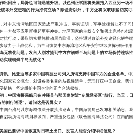
作出回应，局势也可能迅速升级。以色列正试图将美国拖入西亚另一场
些破坏外交进程的行为持何立场？除谴责以外，中方还将采取哪些切实可
月，对中东海湾地区国家造成严重冲击。事实证明，军事途径解决不了问
何一方都不应重新挑起军事冲突。地区国家的主权安全和领土完整也都
对抗行动，采取切实措施推动局势降温，坚持通过政治外交途径化解争
步致力于止战促和，为早日恢复中东海湾地区和平安宁继续发挥积极作用
岛无核化问题，发言人刚才提到中方在朝鲜半岛问题上的立场保持连续
动实现朝鲜半岛无核化？
腾讯、比亚迪等多家中国科技公司列入所谓支持中国军方的企业名单。中
化国家安全概念，划设各类名目的歧视性清单，无理打压中国企业。我
要措施，坚定维护中国企业的正当合法权益。
初，中国海警局船只在冲绳县与那国岛附近“专属经济区”航行。当天，
行的例行巡逻”。请问这是否属实？
中国台湾岛以东海域依法开展执法巡查，中国海警局已发布相关消息。
自启动所谓海域划界谈判，严重违反包括《联合国海洋法公约》在内的
美国已要求中国恢复对日稀土出口。发言人能否介绍详细信息？