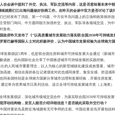
人在会谈中提到了外交、执法、军队交流等内容，这是否意味着未来中
继续就图们江出海问题做好协商工作。在昨天的会谈中双方是否讨论了该
们已经发布了消息。第一个问题，中方在半岛问题上的立场和政策保持连
主管部门询问。中方愿同朝方加强外交、执法、军队等各领域交流，为中
时发布。
国政府昨天发布了《“以高质量城市发展助力落实联合国2030年可持续发
罗斯巴赫等国际人士对此积极评价，认为中国城市发展经验为全球南方
球发展倡议5周年，也是联合国住房和城市可持续发展大会通过《新城市
极成效，也向国际社会分享了中国推进城市可持续发展的实践经验。
提出的人民城市重要理念，以人为核心的新型城镇化建设成效显著。城市
加高效。相信在座的各位记者朋友对此也感同身受。集安全感、舒适感和
也同各国特别是全球南方国家分享城市治理和发展经验，开展住房发展
，通过举办世界城市日系列活动、设立全球可持续发展城市奖（上海奖）
全球发展倡议，深化城市领域交流合作，为落实联合国2030年可持续发
现浮动结构物，发言人能否介绍详细信息？是否就此采取外交行动？
中国对黄岩岛及附近海域拥有无可争辩的主权。中国在黄岩岛开展包括