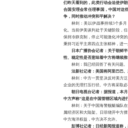
们昨天看到的，此类行动会迫使伊朗
合国安理会常任理事国，中国对这
争，同时推动冲突和平解决？
林剑：美以伊战事持续3个多
化。当前伊美谈判处于关键阶段，任
保持冷静克制，停止可能激化冲突的
秉持习近平主席四点主张精神，进一
日本广播协会记者：关于朝鲜半
性、稳定性是否意味着中方将继续推
林剑：我已经回答了有关问题。
法新社记者：美国将阿里巴巴、
林剑：中方一贯坚决反对美方泛
企业的无理打压行径。中方将采取必
朝日电视台记者：据报道，本月
中方声称“这是在中国管辖区域内进
林剑：关于中国海警舰艇编队在
属经济区和大陆架。日菲绕开中方擅
中方海洋权益，中方决不允许。
彭博社记者：日经新闻报道称，