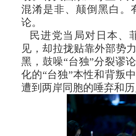
混淆是非、颠倒黑白。
论。
民进党当局对日本、
见，却拉拢贴靠外部势
黑，鼓噪“台独”分裂谬
化的“台独”本性和背叛
遭到两岸同胞的唾弃和历