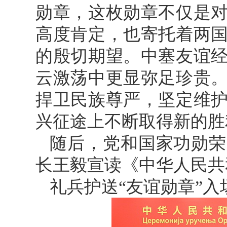
勋章，这枚勋章不仅是
高度肯定，也寄托着两
的殷切期望。中塞友谊
云激荡中更显弥足珍贵
捍卫民族尊严，坚定维
兴征途上不断取得新的胜
随后，党和国家功勋荣
长王毅宣读《中华人民共
礼兵护送“友谊勋章”入