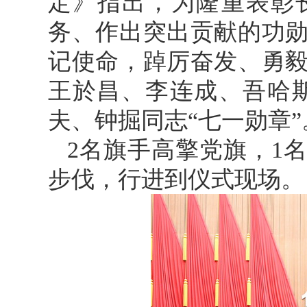
定》指出，为隆重表彰
务、作出突出贡献的功
记使命，踔厉奋发、勇
王於昌、李连成、吾哈
夫、钟掘同志“七一勋章”
2名旗手高擎党旗，1
步伐，行进到仪式现场。