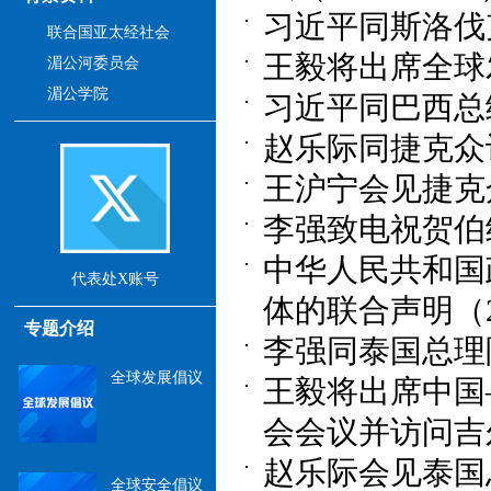
习近平同斯洛伐克
联合国亚太经社会
王毅将出席全球发
湄公河委员会
湄公学院
习近平同巴西总统卢
赵乐际同捷克众议
王沪宁会见捷克众
李强致电祝贺伯纳
中华人民共和国
代表处X账号
体的联合声明（202
专题介绍
李强同泰国总理阿努
全球发展倡议
王毅将出席中国
会会议并访问吉尔吉
赵乐际会见泰国总理
全球安全倡议