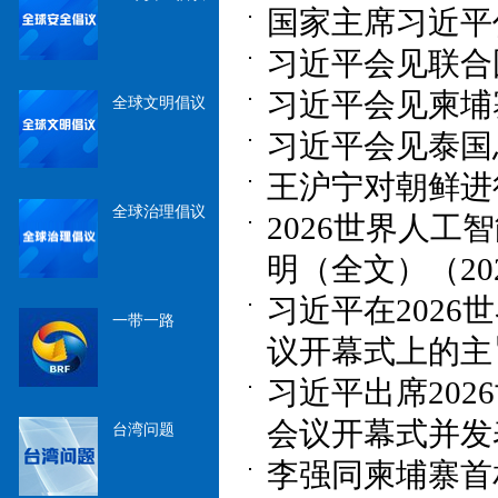
国家主席习近平任免
习近平会见联合国
习近平会见柬埔寨首
全球文明倡议
习近平会见泰国总理
王沪宁对朝鲜进行
全球治理倡议
2026世界人
明（全文）（2026
习近平在202
一带一路
议开幕式上的主旨
习近平出席20
会议开幕式并发表主
台湾问题
李强同柬埔寨首相洪